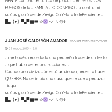
MENTE con una tectónica de placas … entre los DOS
FUEGOS de la … FAMILIA … O CONMIGO .. o contra mi ..
salúos y salú desde Zeviya CalYFlato IndePendiente …
█▄【
♥
】▀▄▀ ▇☰ ☆
EZLN ۞✞
JUAN JOSÉ CALDERÓN AMADOR
ACCEDE PARA RESPONDER
29 mayo, 2015 - 12:11
… me habéis recordado una pequeña frase de un texto
… que habla de reconstrucciones …
Cuando una civilización está arruinada, necesita hacer
QUIEBRA. No se limpia una casa que se cae a pedazos.
Tiqqun
salúos y salú desde Zeviya CalYFlato IndePendiente …
█▄【
♥
】▀▄▀ ▇☰ ☆
EZLN ۞✞