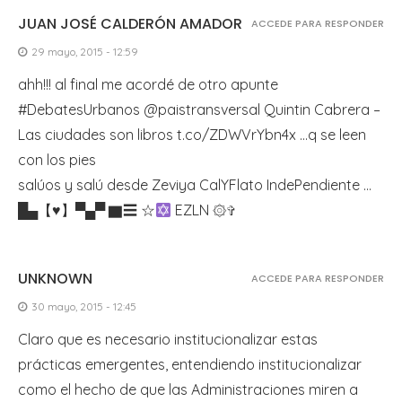
JUAN JOSÉ CALDERÓN AMADOR
ACCEDE PARA RESPONDER
29 mayo, 2015 - 12:59
ahh!!! al final me acordé de otro apunte
#DebatesUrbanos @paistransversal Quintin Cabrera –
Las ciudades son libros t.co/ZDWVrYbn4x …q se leen
con los pies
salúos y salú desde Zeviya CalYFlato IndePendiente …
█▄【
♥
】▀▄▀ ▇☰ ☆
EZLN ۞✞
UNKNOWN
ACCEDE PARA RESPONDER
30 mayo, 2015 - 12:45
Claro que es necesario institucionalizar estas
prácticas emergentes, entendiendo institucionalizar
como el hecho de que las Administraciones miren a