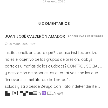
27 enero, 2026
6 COMENTARIOS
JUAN JOSÉ CALDERÓN AMADOR
ACCEDE PARA RESPONDER
20 mayo, 2015 - 10:31
institucionalizar … para qué? … acaso institucionalizar
no es el objetivo de los grupos de presión, lobbys,
cárteles y mafias de las ciudades? CONTROL SOCIAL …
y desviación de propuestas alternativas con las que
"innovar sus metáforas de libertad" …
salúos y salú desde Zeviya CalYFlato IndePendiente …
█▄【
♥
】▀▄▀ ▇☰ ☆
EZLN ۞✞