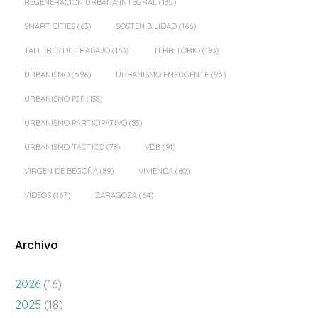
REGENERACIÓN URBANA INTEGRAL
(135)
SMART CITIES
(63)
SOSTENIBILIDAD
(166)
TALLERES DE TRABAJO
(163)
TERRITORIO
(193)
URBANISMO
(596)
URBANISMO EMERGENTE
(95)
URBANISMO P2P
(138)
URBANISMO PARTICIPATIVO
(83)
URBANISMO TÁCTICO
(78)
VDB
(91)
VIRGEN DE BEGOÑA
(89)
VIVIENDA
(60)
VÍDEOS
(167)
ZARAGOZA
(64)
Archivo
2026
(16)
2025
(18)