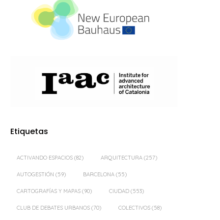
Etiquetas
ACTIVANDO ESPACIOS
(82)
ARQUITECTURA
(257)
AUTOGESTIÓN
(59)
BARCELONA
(55)
CARTOGRAFÍAS Y MAPAS
(90)
CIUDAD
(553)
CLUB DE DEBATES URBANOS
(70)
COLECTIVOS
(58)