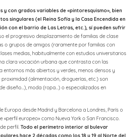
 y con grados variables de «pintoresquismo», bien
s singulares (el Reina Sofía y la Casa Encendida en
ón con el barrio de Las Letras, etc.), sí pueden sufrir
o el progresivo desplazamiento de familias de clase
as o grupos de amigos (raramente por familias con
 clases medias, habitualmente con estudios universitarios
 una clara vocación urbana que contrasta con las
a entornos más abiertos y verdes, menos densos y
e proximidad (alimentación, droguerías, etc.) son
s de diseño…), moda (ropa…) o especializados en
e Europa desde Madrid y Barcelona a Londres, París o
de «perfil europeo» como Nueva York o San Francisco.
de perfil.
Todo el perímetro interior al bulevar
populares hace 2 décadas como los 18 y 19 al Norte del