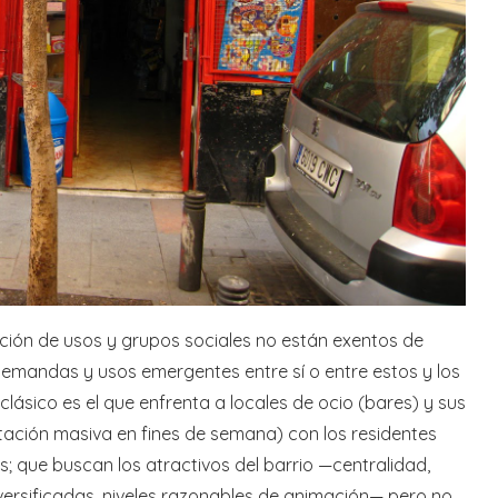
ción de usos y grupos sociales no están exentos de
s demandas y usos emergentes entre sí o entre estos y los
lásico es el que enfrenta a locales de ocio (bares) y sus
ntación masiva en fines de semana) con los residentes
s; que buscan los atractivos del barrio —centralidad,
iversificadas, niveles razonables de animación— pero no