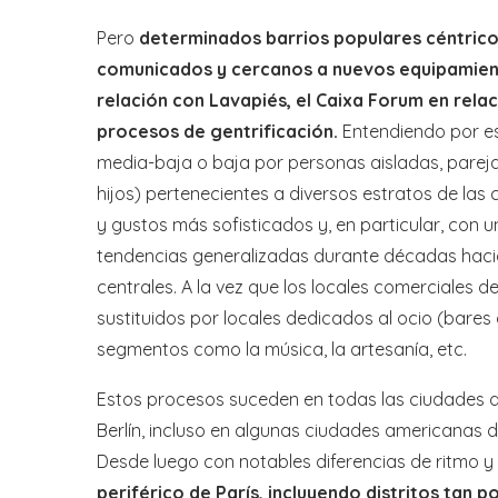
Pero
determinados barrios populares céntricos
comunicados y cercanos a nuevos equipamiento
relación con Lavapiés, el Caixa Forum en relaci
procesos de gentrificación.
Entendiendo por es
media-baja o baja por personas aisladas, parej
hijos) pertenecientes a diversos estratos de las
y gustos más sofisticados y, en particular, con
tendencias generalizadas durante décadas haci
centrales. A la vez que los locales comerciales d
sustituidos por locales dedicados al ocio (bare
segmentos como la música, la artesanía, etc.
Estos procesos suceden en todas las ciudades d
Berlín, incluso en algunas ciudades americanas 
Desde luego con notables diferencias de ritmo y 
periférico de París, incluyendo distritos tan 