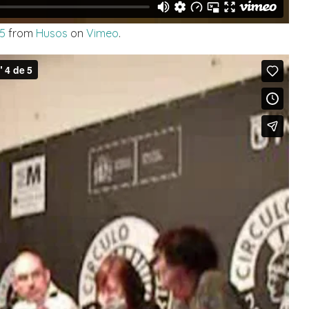
 5
from
Husos
on
Vimeo
.