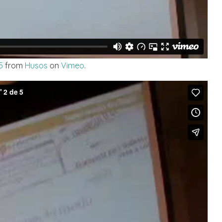
5
from
Husos
on
Vimeo
.