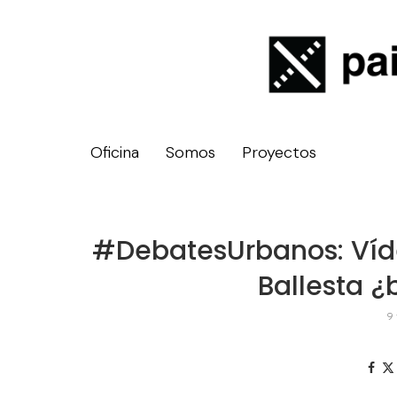
Oficina
Somos
Proyectos
#DebatesUrbanos: Víde
Ballesta ¿
9 