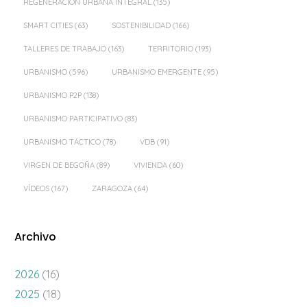
REGENERACIÓN URBANA INTEGRAL
(135)
SMART CITIES
(63)
SOSTENIBILIDAD
(166)
TALLERES DE TRABAJO
(163)
TERRITORIO
(193)
URBANISMO
(596)
URBANISMO EMERGENTE
(95)
URBANISMO P2P
(138)
URBANISMO PARTICIPATIVO
(83)
URBANISMO TÁCTICO
(78)
VDB
(91)
VIRGEN DE BEGOÑA
(89)
VIVIENDA
(60)
VÍDEOS
(167)
ZARAGOZA
(64)
Archivo
2026
(16)
2025
(18)