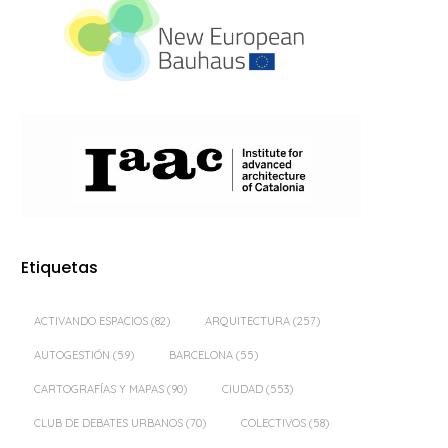
Etiquetas
ACTIVANDO ESPACIOS
(82)
ARQUITECTURA
(257)
AUTOGESTIÓN
(59)
BARCELONA
(55)
CARTOGRAFÍAS Y MAPAS
(90)
CIUDAD
(553)
CLUB DE DEBATES URBANOS
(70)
COLECTIVOS
(58)