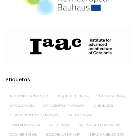
Etiquetas
ACTIVANDO ESPACIOS
(82)
ARQUITECTURA
(257)
AUTOGESTIÓN
(59)
BARCELONA
(55)
CARTOGRAFÍAS Y MAPAS
(90)
CIUDAD
(553)
CLUB DE DEBATES URBANOS
(70)
COLECTIVOS
(58)
CONFERENCIAS
(174)
CULTURA
(56)
DISEÑO COLABORATIVO
(84)
DOCUMENTOS
(81)
ECOLOGÍA URBANA
(89)
ESPACIO PÚBLICO
(293)