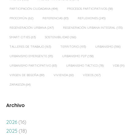
PARTICIPACIÓN CIUDADANA
(494)
PROCESOS PARTICIPATIVOS
(58)
PROCOMÚN
(62)
REFERENCIAS
(83)
REFLEXIONES
(245)
REGENERACIÓN URBANA
(247)
REGENERACIÓN URBANA INTEGRAL
(135)
SMART CITIES
(63)
SOSTENIBILIDAD
(166)
TALLERES DE TRABAJO
(163)
TERRITORIO
(193)
URBANISMO
(596)
URBANISMO EMERGENTE
(95)
URBANISMO P2P
(138)
URBANISMO PARTICIPATIVO
(83)
URBANISMO TÁCTICO
(78)
VDB
(91)
VIRGEN DE BEGOÑA
(89)
VIVIENDA
(60)
VÍDEOS
(167)
ZARAGOZA
(64)
Archivo
2026
(16)
2025
(18)