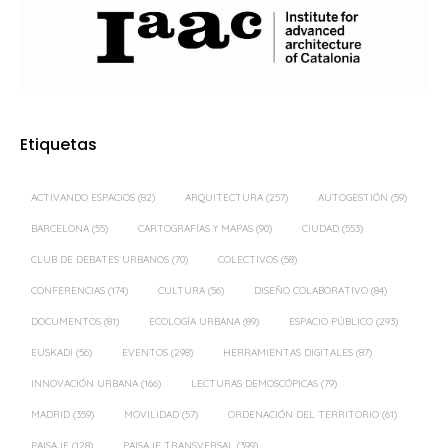
Etiquetas
ACTIVANDO ESPACIOS
(82)
ARQUITECTURA
(257)
AUTOGESTIÓN
(59)
BARCELONA
(55)
CARTOGRAFÍAS Y MAPAS
(90)
CIUDAD
(553)
CLUB DE DEBATES URBANOS
(70)
COLECTIVOS
(58)
CONFERENCIAS
(174)
CULTURA
(56)
DISEÑO COLABORATIVO
(84)
DOCUMENTOS
(81)
ECOLOGÍA URBANA
(89)
ESPACIO PÚBLICO
(293)
EUSKADI
(56)
EVENTOS
(298)
HERRAMIENTAS DIGITALES
(87)
INNOVACIÓN URBANA
(166)
LECTURAS DEMOSCÓPICAS
(79)
MADRID
(359)
MOVILIDAD
(57)
ORDENACIÓN DEL TERRITORIO
(61)
PAISAJE
(128)
PAISAJE TRANSVERSAL
(399)