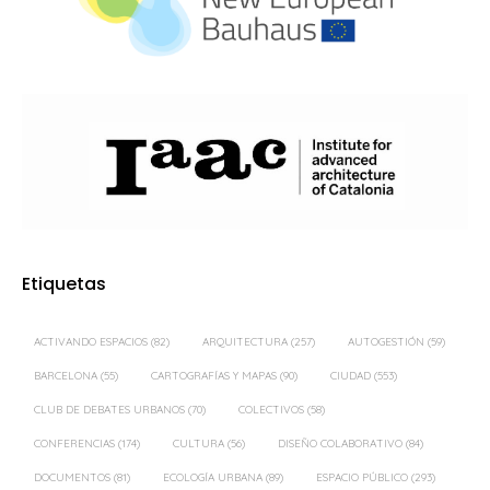
Etiquetas
ACTIVANDO ESPACIOS
(82)
ARQUITECTURA
(257)
AUTOGESTIÓN
(59)
BARCELONA
(55)
CARTOGRAFÍAS Y MAPAS
(90)
CIUDAD
(553)
CLUB DE DEBATES URBANOS
(70)
COLECTIVOS
(58)
CONFERENCIAS
(174)
CULTURA
(56)
DISEÑO COLABORATIVO
(84)
DOCUMENTOS
(81)
ECOLOGÍA URBANA
(89)
ESPACIO PÚBLICO
(293)