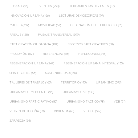
EUSKADI
(56)
EVENTOS
(298)
HERRAMIENTAS DIGITALES
(87)
INNOVACIÓN URBANA
(166)
LECTURAS DEMOSCÓPICAS
(79)
MADRID
(359)
MOVILIDAD
(57)
ORDENACIÓN DEL TERRITORIO
(61)
PAISAJE
(128)
PAISAJE TRANSVERSAL
(399)
PARTICIPACIÓN CIUDADANA
(494)
PROCESOS PARTICIPATIVOS
(58)
PROCOMÚN
(62)
REFERENCIAS
(83)
REFLEXIONES
(245)
REGENERACIÓN URBANA
(247)
REGENERACIÓN URBANA INTEGRAL
(135)
SMART CITIES
(63)
SOSTENIBILIDAD
(166)
TALLERES DE TRABAJO
(163)
TERRITORIO
(193)
URBANISMO
(596)
URBANISMO EMERGENTE
(95)
URBANISMO P2P
(138)
URBANISMO PARTICIPATIVO
(83)
URBANISMO TÁCTICO
(78)
VDB
(91)
VIRGEN DE BEGOÑA
(89)
VIVIENDA
(60)
VÍDEOS
(167)
ZARAGOZA
(64)