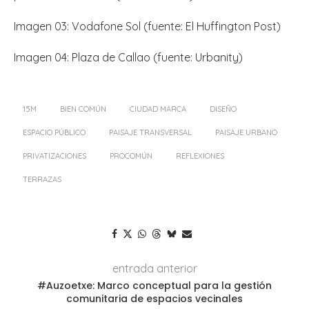
Imagen 03: Vodafone Sol (fuente: El Huffington Post)
Imagen 04: Plaza de Callao (fuente: Urbanity)
15M
BIEN COMÚN
CIUDAD MARCA
DISEÑO
ESPACIO PÚBLICO
PAISAJE TRANSVERSAL
PAISAJE URBANO
PRIVATIZACIONES
PROCOMÚN
REFLEXIONES
TERRAZAS
entrada anterior
#Auzoetxe: Marco conceptual para la gestión
comunitaria de espacios vecinales