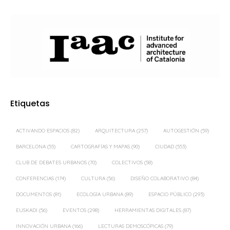
Etiquetas
ACTIVANDO ESPACIOS
(82)
ARQUITECTURA
(257)
AUTOGESTIÓN
(59)
BARCELONA
(55)
CARTOGRAFÍAS Y MAPAS
(90)
CIUDAD
(553)
CLUB DE DEBATES URBANOS
(70)
COLECTIVOS
(58)
CONFERENCIAS
(174)
CULTURA
(56)
DISEÑO COLABORATIVO
(84)
DOCUMENTOS
(81)
ECOLOGÍA URBANA
(89)
ESPACIO PÚBLICO
(293)
EUSKADI
(56)
EVENTOS
(298)
HERRAMIENTAS DIGITALES
(87)
INNOVACIÓN URBANA
(166)
LECTURAS DEMOSCÓPICAS
(79)