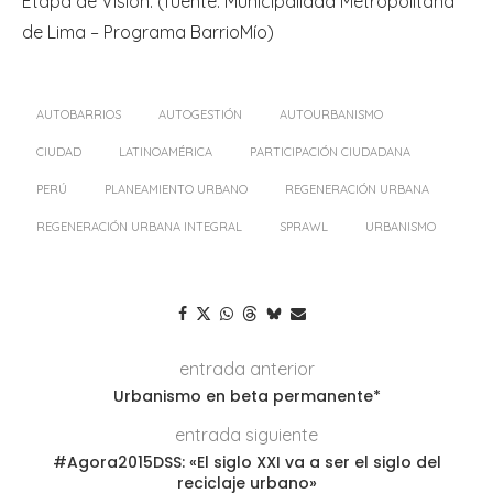
Etapa de Visión. (fuente: Municipalidad Metropolitana
de Lima – Programa BarrioMío)
AUTOBARRIOS
AUTOGESTIÓN
AUTOURBANISMO
CIUDAD
LATINOAMÉRICA
PARTICIPACIÓN CIUDADANA
PERÚ
PLANEAMIENTO URBANO
REGENERACIÓN URBANA
REGENERACIÓN URBANA INTEGRAL
SPRAWL
URBANISMO
entrada anterior
Urbanismo en beta permanente*
entrada siguiente
#Agora2015DSS: «El siglo XXI va a ser el siglo del
reciclaje urbano»