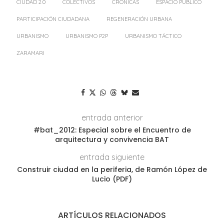
CIUDAD 2.0
COLECTIVOS
CRÓNICAS
ESPACIO PÚBLICO
PARTICIPACIÓN CIUDADANA
REGENERACIÓN URBANA
URBANISMO
URBANISMO P2P
URBANISMO TÁCTICO
ZARAMARI
entrada anterior
#bat_2012: Especial sobre el Encuentro de
arquitectura y convivencia BAT
entrada siguiente
Construir ciudad en la periferia, de Ramón López de
Lucio (PDF)
ARTÍCULOS RELACIONADOS