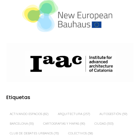
Etiquetas
ACTIVANDO ESPACIOS
(82)
ARQUITECTURA
(257)
AUTOGESTIÓN
(59)
BARCELONA
(55)
CARTOGRAFÍAS Y MAPAS
(90)
CIUDAD
(553)
CLUB DE DEBATES URBANOS
(70)
COLECTIVOS
(58)