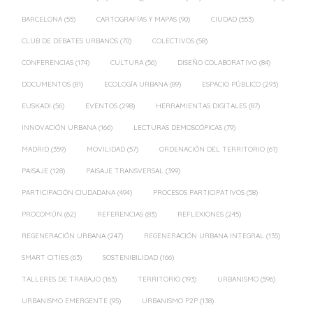
BARCELONA
(55)
CARTOGRAFÍAS Y MAPAS
(90)
CIUDAD
(553)
CLUB DE DEBATES URBANOS
(70)
COLECTIVOS
(58)
CONFERENCIAS
(174)
CULTURA
(56)
DISEÑO COLABORATIVO
(84)
DOCUMENTOS
(81)
ECOLOGÍA URBANA
(89)
ESPACIO PÚBLICO
(293)
EUSKADI
(56)
EVENTOS
(298)
HERRAMIENTAS DIGITALES
(87)
INNOVACIÓN URBANA
(166)
LECTURAS DEMOSCÓPICAS
(79)
MADRID
(359)
MOVILIDAD
(57)
ORDENACIÓN DEL TERRITORIO
(61)
PAISAJE
(128)
PAISAJE TRANSVERSAL
(399)
PARTICIPACIÓN CIUDADANA
(494)
PROCESOS PARTICIPATIVOS
(58)
PROCOMÚN
(62)
REFERENCIAS
(83)
REFLEXIONES
(245)
REGENERACIÓN URBANA
(247)
REGENERACIÓN URBANA INTEGRAL
(135)
SMART CITIES
(63)
SOSTENIBILIDAD
(166)
TALLERES DE TRABAJO
(163)
TERRITORIO
(193)
URBANISMO
(596)
URBANISMO EMERGENTE
(95)
URBANISMO P2P
(138)