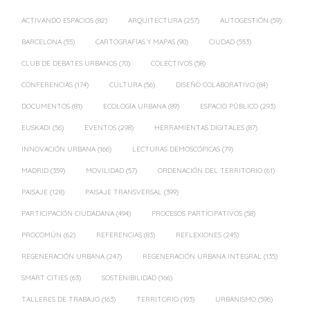
ACTIVANDO ESPACIOS
(82)
ARQUITECTURA
(257)
AUTOGESTIÓN
(59)
BARCELONA
(55)
CARTOGRAFÍAS Y MAPAS
(90)
CIUDAD
(553)
CLUB DE DEBATES URBANOS
(70)
COLECTIVOS
(58)
CONFERENCIAS
(174)
CULTURA
(56)
DISEÑO COLABORATIVO
(84)
DOCUMENTOS
(81)
ECOLOGÍA URBANA
(89)
ESPACIO PÚBLICO
(293)
EUSKADI
(56)
EVENTOS
(298)
HERRAMIENTAS DIGITALES
(87)
INNOVACIÓN URBANA
(166)
LECTURAS DEMOSCÓPICAS
(79)
MADRID
(359)
MOVILIDAD
(57)
ORDENACIÓN DEL TERRITORIO
(61)
PAISAJE
(128)
PAISAJE TRANSVERSAL
(399)
PARTICIPACIÓN CIUDADANA
(494)
PROCESOS PARTICIPATIVOS
(58)
PROCOMÚN
(62)
REFERENCIAS
(83)
REFLEXIONES
(245)
REGENERACIÓN URBANA
(247)
REGENERACIÓN URBANA INTEGRAL
(135)
SMART CITIES
(63)
SOSTENIBILIDAD
(166)
TALLERES DE TRABAJO
(163)
TERRITORIO
(193)
URBANISMO
(596)