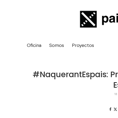
Oficina
Somos
Proyectos
#NaquerantEspais: P
E
18