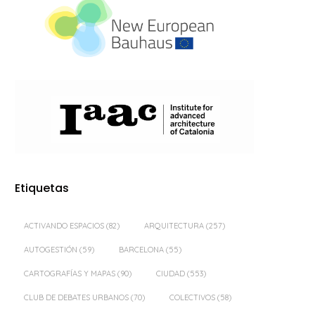
Etiquetas
ACTIVANDO ESPACIOS
(82)
ARQUITECTURA
(257)
AUTOGESTIÓN
(59)
BARCELONA
(55)
CARTOGRAFÍAS Y MAPAS
(90)
CIUDAD
(553)
CLUB DE DEBATES URBANOS
(70)
COLECTIVOS
(58)