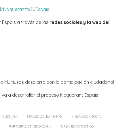
bel/Naquerant%20Espais
Espais a través de las
redes sociales y la web del
o Multiusos despierta con la participación ciudadana!
 va a desarrollar el proceso Naquerant Espais
CULTURA
ESPACIO COMUNITARIO
INNOVACIÓN SOCIAL
PARTICIPACIÓN CIUDADANA
URBANISMO TÁCTICO